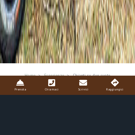
Breadcrumb
Home
Esperienze
Chianti su due ruote
Prenota
Chiamaci
Scrivici
Raggiungici
Chianti su due ruote