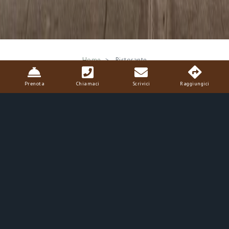
Breadcrumb
Home
Ristorante
Prenota
Chiamaci
Scrivici
Raggiungici
Ristorante "La Tinaia"
nel Chianti
Cucina tipica Toscana e Specialità del
Chianti
Il ristorante
”la Tinaia”
(il luogo dove un tempo si portava