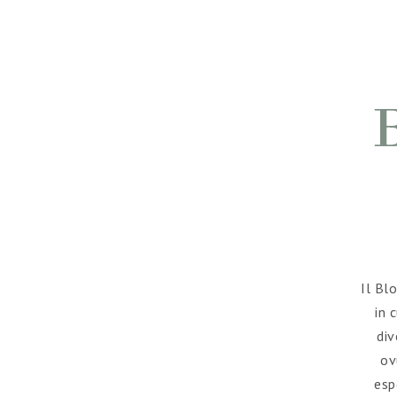
Breadcrumb
Il Bl
in 
div
ov
esp