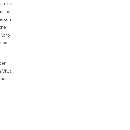
 anche
ti di
erso i
chè
e loro
i per
per
 Villa,
ine