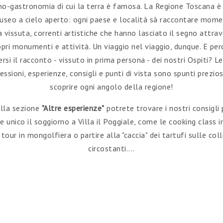
eno-gastronomia di cui la terra è famosa. La Regione Toscana è
useo a cielo aperto: ogni paese e località sà raccontare momen
a vissuta, correnti artistiche che hanno lasciato il segno attrav
opri monumenti e attività. Un viaggio nel viaggio, dunque. E per
rsi il racconto - vissuto in prima persona - dei nostri Ospiti? L
essioni, esperienze, consigli e punti di vista sono spunti prezios
scoprire ogni angolo della regione!
lla sezione
"Altre esperienze"
potrete trovare i nostri consigli 
e unico il soggiorno a Villa il Poggiale, come le cooking class in
 tour in mongolfiera o partire alla "caccia" dei tartufi sulle coll
circostanti....