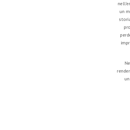
nell'
un m
stori
pr
perde
impr
Ne
render
un