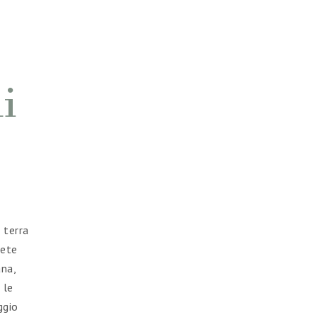
i
 terra
rete
ana,
 le
ggio