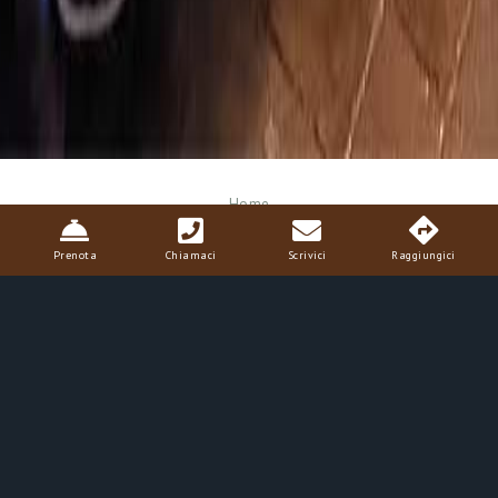
Breadcrumb
Home
Prenota
Chiamaci
Scrivici
Raggiungici
Camera Family
Questa
family room
è formata da un grande soggiorno con
soffitto affrescato, divano letto doppio, una camera
matrimoniale con
letto a baldacchino
, un bagno.