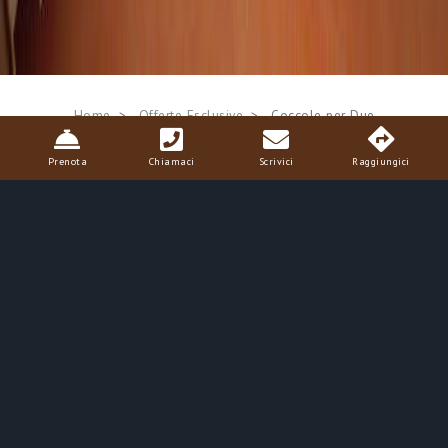
Breadcrumb
Home
Offerte Esclusive
Coccole per Due
Prenota
Chiamaci
Scrivici
Raggiungici
Coccole per Due
Soggiorno di 1 notte per due persone con Area benessere in
esclusiva per 90 minuti.
PRENOTA