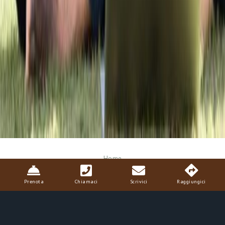
Breadcrumb
Home
Prenota
Chiamaci
Scrivici
Raggiungici
Smartworking in